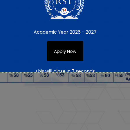
Academic Year 2026 - 2027
Apply Now
This will close in
5
seconds