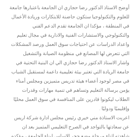
أوضح الاستاذ الدكتور رضا حجازي ان الجامعة باعتبارها جامعة
للعلوم والتكنولوجيا ستكون حاضنة للابتكارات وريادة الأعمال
في المنطقة ، مؤكدا ان الجامعة تقدم الدعم الفني
والتكنولوجي والاستشارات الفنية والادارية في مجال تعليم
واعداد الدراسات عن احتياجات سوق العمل ورصد المشكلات
التي تتعرض لها المصانع في منظومة الصيانة والتشغيل
واشار الاستاذ الدكتور رضا حجازي الي ان البنية التحتية في
جامعة الريادة التي تعتبر بيئة تعليمية داعمة لمستقبل الشباب
في مصر لوجود أعضاء هيئة تدريس متميزين ومجلس أمناء
يؤمن برسالة التعليم وتساهم في تنمية مهارات وقدرات
الطلاب ليكونوا قادرين على المنافسة في سوق العمل محليًا
وإقليميًا ودوليًا .
اعربت الاستاذة مني خيري رئيس مجلس ادارة شركة اريس
عن سعادتها بالتواجد في الصرح التعليمي المتميز بعد ان
شاهدته اثناء مرحلة وضع حجر الاساس لبناء الجامعة ، مؤكده