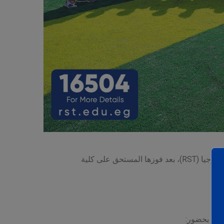
في أجواء مليئة بالحماس والتشجيع، فازت كلية العلاج الطبيعي بكأس دوري كرة القدم بين كليات جامعة الريادة للعلوم والتكنولوجيا (RST)، بعد فوزها المستحق على كلية
ائز، بحضور: