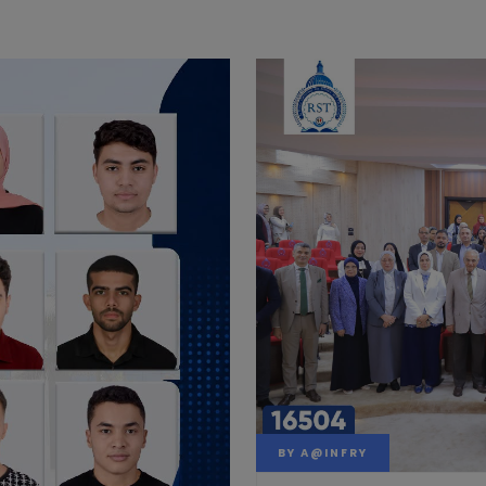
BY
A@INFRY