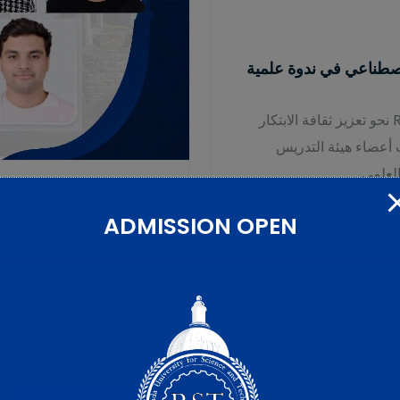
اصطناعي في ندوة علمية
في إطار رؤية جامعة الريادة للعلوم والتكنولوجيا RST نحو تعزيز ثقافة الابتكار
أعضاء هيئة التدريس
العلمي
July 16, 2026
ADMISSION OPEN
رحلة تدريبية الي الصين ل
رحلة تدريبية الي الصين لتأه
وإعداد خريجين بمواصفات عالم