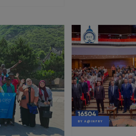
BY
A@INFRY