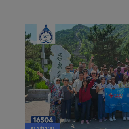
BY
A@INFRY