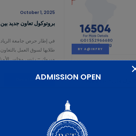
October 1, 2025
بروتوكول تعاون جديد بين
طلابها لسوق العمل بالتعاون
BY
A@INFRY
مبروك – رئيس مجلس الأمناء 
ADMISSION OPEN
Read More
جامعة الريادة ترعى المؤتمر الدولي لمؤسسة “الحياة قلب” Heart is
انطلاقًا من التزام جامعة الريادة للعلوم والتكنولوجيا (RST) بتطبيق مبادئ
تقدم مبادرات صحية تخدم
 رئيس مجلس الأمناء،