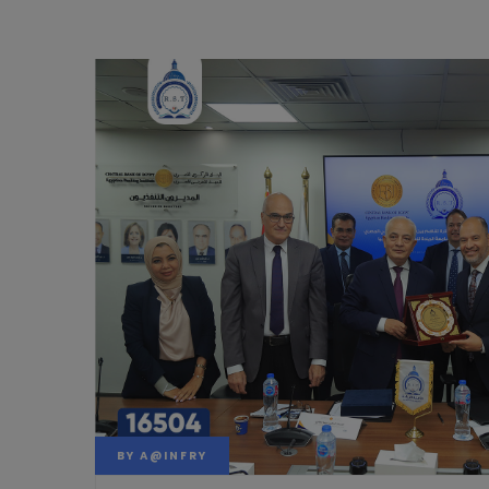
BY
A@INFRY