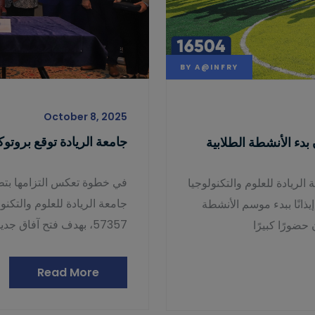
BY
A@INFRY
October 8, 2025
جامعة الريادة توقع بروتوكو
بدء الأنشطة الطلابية
في خطوة تعكس التزامها بتط
لريادة للعلوم والتكنولوجيا
جامعة الريادة للعلوم والتك
إيذانًا ببدء موسم الأنشطة
57357، بهدف فتح آفاق جديدة للتدريب العملي والبحث العلمي في المجالات
Read More