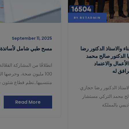
BY
RSTADMIN
September 11, 2025
 والاستاذ الدكتور رضا
مسح طبي شامل لأساتذة وا
ا الدكتور صالح محمد
لأعمال والاعتماد
رافق له
100 مليون صحة، وحرصها ا
منتسبيها…نظم قطاع شئون خدم
استاذ الدكتور رضا حجازي
صالح محمد التركي مستشار
Read More
اديمي بالمملكة