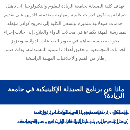
تهدف كلية الصيدلة بجامعة الريادة للعلوم والتكنولوجيا إلى تأهيل
صيادلة يمتلكون قدرات علمية ومهارية متقدمة، قادرين على تقديم
خدمات صيدلانية متميزة. وتسعى الكلية إلى تخريج كوادر مؤهلة
لممارسة المهنة بكفاءة في مجالات الدواء والعلاج، إلى جانب إجراء
بحوث تطبيقية تساهم في تطوير الصناعات الدوائية، وتعزيز
الخدمات المجتمعية، وتحقيق أهداف التنمية المستدامة، وذلك ضمن
إطار من القيم والأخلاقيات المهنية الراسخة.
ماذا عن برنامج الصيدلة الإكلينيكية في جامعة
الريادة؟
برنامج الصيدلة الإكلينيكية (فارم – دي) في جامعة الريادة مصمم لتعليم وتدريب الجيل القادم من الصيادلة ليكونوا أعضاء أساسيين في فريق الرعاية الصحية.
ركز برنامجنا على الرعاية المتمحورة حول المريض، والممارسة المبنية على الأدلة، ومهارات اتخاذ القرارات الإكلينيكية التي تمكن الخريجين من تحسين النتائج العلاجية وتعزيز الصحة العامة.