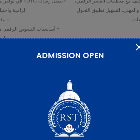
تكيف مع متطلبات العصر الرقمي،
إلزامية واختي
والمهني، لتسهيل تطبيق التحول
- مقد
ات.
- أساسيات التسويق الرقمي وا
- أمن الم
- التعامل مع قواعد البيانات وت
ADMISSION OPEN
إجبارية مثل Word وExcel وPowerPoint.
الأهداف
ريجين: جعل الشهادة شرطاً أساسياً للالتحاق بالدراسات العليا بالجامعا