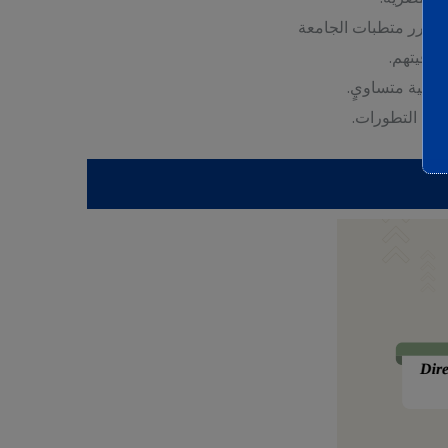
ترقيتهم.
قمية متساويٍ.