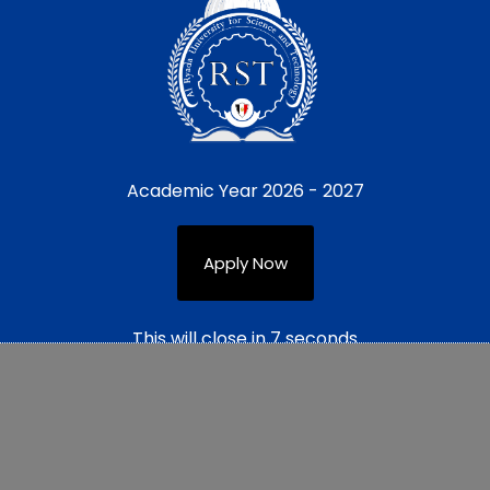
Academic Year 2026 - 2027
Apply Now
This will close in
7
seconds