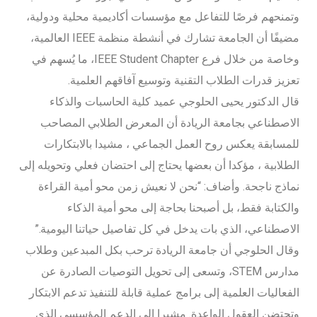
وتمنحهم فرصًا للتفاعل مع مؤسسات أكاديمية محلية ودولية،
مضيفًا أن الجامعة تشارك في أنشطة منظمة IEEE العالمية،
وخاصة من خلال فرع IEEE Student Chapter، ما يُسهم في
تعزيز قدرات الطلاب التقنية وتوسيع آفاقهم العلمية.
قال الدكتور يحيى الحلوجي عميد كلية الحاسبات والذكاء
الاصطناعي بجامعة الريادة أن المعرض الطلابي المصاحب
للمسابقة يعكس روح العمل الجماعي ، مشيدا بالابتكارات
الطلابية ، مؤكدا أن بعضها يحتاج إلى احتضان فعلي وتحويله إلى
نماذج ناجحة. وأضاف: “نحن لا نعيش زمن محو أمية القراءة
والكتابة فقط، بل أصبحنا بحاجة إلى محو أمية الذكاء
الاصطناعي، الذي بات يدخل في كل تفاصيل حياتنا اليومية.”
وقال الحلوجي أن جامعة الريادة ترحب بكل المبدعين وطلاب
مدارس STEM، وتسعى إلى تحويل التوصيات الصادرة عن
الفعاليات العلمية إلى برامج عملية قابلة للتنفيذ تدعم الابتكار
وتحتضن العقول الواعدة. مشيرا الي الدعم المؤسسي الذي