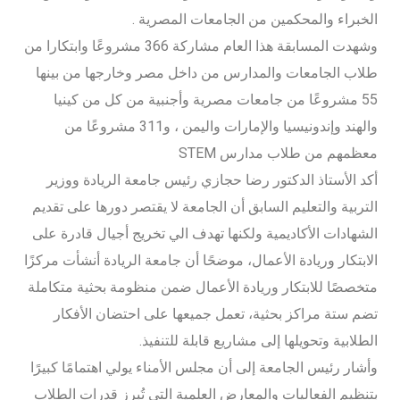
الخبراء والمحكمين من الجامعات المصرية .
وشهدت المسابقة هذا العام مشاركة 366 مشروعًا وابتكارا من
طلاب الجامعات والمدارس من داخل مصر وخارجها من بينها
55 مشروعًا من جامعات مصرية وأجنبية من كل من كينيا
والهند وإندونيسيا والإمارات واليمن ، و311 مشروعًا من
معظمهم من طلاب مدارس STEM
أكد الأستاذ الدكتور رضا حجازي رئيس جامعة الريادة ووزير
التربية والتعليم السابق أن الجامعة لا يقتصر دورها على تقديم
الشهادات الأكاديمية ولكنها تهدف الي تخريج أجيال قادرة على
الابتكار وريادة الأعمال، موضحًا أن جامعة الريادة أنشأت مركزًا
متخصصًا للابتكار وريادة الأعمال ضمن منظومة بحثية متكاملة
تضم ستة مراكز بحثية، تعمل جميعها على احتضان الأفكار
الطلابية وتحويلها إلى مشاريع قابلة للتنفيذ.
وأشار رئيس الجامعة إلى أن مجلس الأمناء يولي اهتمامًا كبيرًا
بتنظيم الفعاليات والمعارض العلمية التي تُبرز قدرات الطلاب